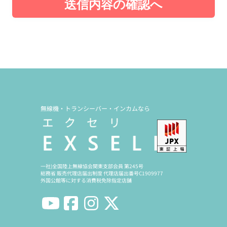
送信内容の確認へ
無線機・トランシーバー・インカムなら
一社)全国陸上無線協会関東支部会員 第245号
総務省 販売代理店届出制度 代理店届出番号C1909977
外国公館等に対する消費税免除指定店舗