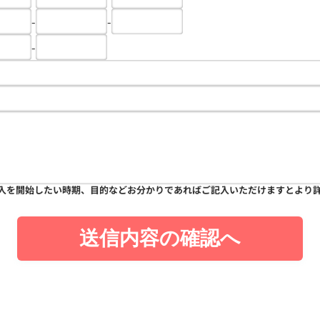
-
-
-
入を開始したい時期、目的などお分かりであればご記入いただけますとより
送信内容の確認へ