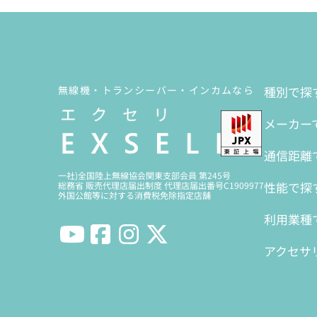
無線機・トランシーバー・インカムなら
種別で探
メーカー
通信距離
一社)全国陸上無線協会関東支部会員 第245号
性能で探
総務省 販売代理店届出制度 代理店届出番号C1909977
外国公館等に対する消費税免除指定店舗
利用業種
アクセサ