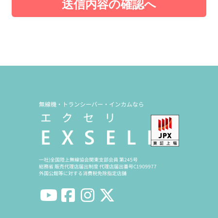
送信内容の確認へ
無線機・トランシーバー・インカムなら
一社)全国陸上無線協会関東支部会員 第245号
総務省 販売代理店届出制度 代理店届出番号C1909977
外国公館等に対する消費税免除指定店舗