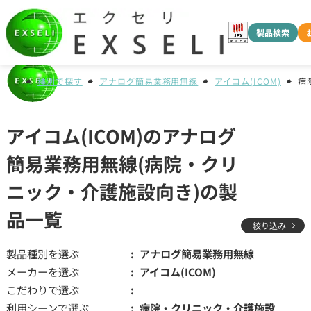
製品検索
種別で探す
アナログ簡易業務用無線
アイコム(ICOM)
病
アイコム(ICOM)のアナログ
簡易業務用無線(病院・クリ
ニック・介護施設向き)の製
品一覧
絞り込み
製品種別を選ぶ
アナログ簡易業務用無線
メーカーを選ぶ
アイコム(ICOM)
こだわりで選ぶ
利用シーンで選ぶ
病院・クリニック・介護施設