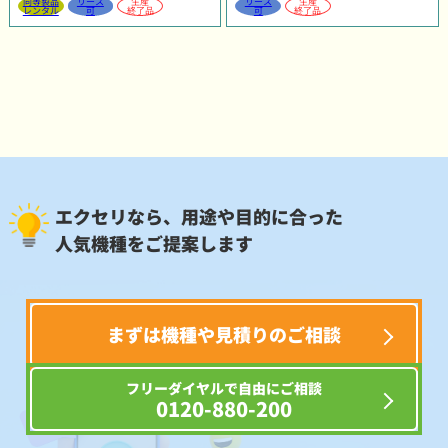
同等製品
リース
生産
リース
生産
レンタル
可
終了品
可
終了品
エクセリなら、用途や目的に合った
人気機種をご提案します
まずは機種や見積りのご相談
フリーダイヤルで自由にご相談
0120-880-200