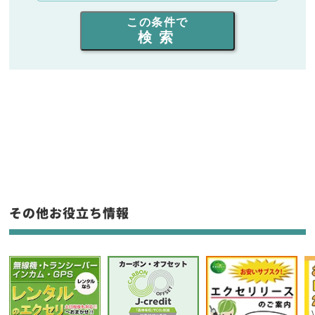
出力を選ぶ
この条件で
検索
同時通話人数を選ぶ
販売
/
レンタル
/
リース
新品
/
中古
生産終了品を含む
フリーワード入力(製品名等)
その他お役立ち情報
選択条件をリセット