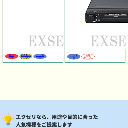
販売
同等製品
リース
リース
生産
可
レンタル
可
可
終了品
エクセリなら、用途や目的に合った
人気機種をご提案します