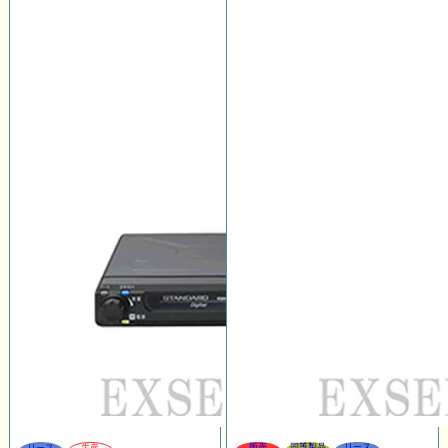
販売
同等製品
リース
リース
生産