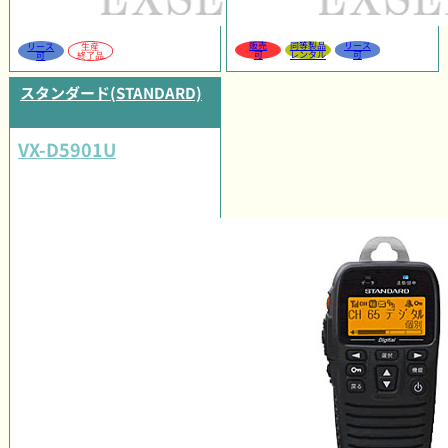
販売
同等製品
リース
リース
生産
可
レンタル
可
可
終了品
スタンダード(STANDARD)
VX-D5901U