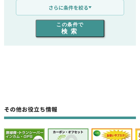
通信距離を選ぶ
さらに条件を絞る
出力を選ぶ
この条件で
検索
同時通話人数を選ぶ
販売
/
レンタル
/
リース
新品
/
中古
生産終了品を含む
フリーワード入力(製品名等)
その他お役立ち情報
選択条件をリセット