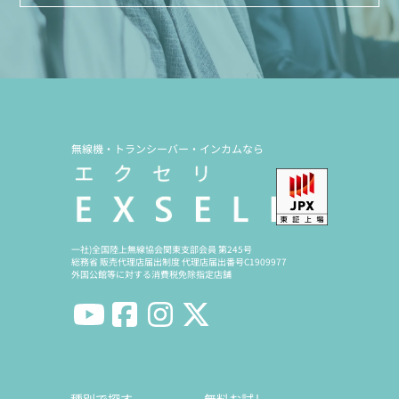
無線機・トランシーバー・インカムなら
一社)全国陸上無線協会関東支部会員 第245号
総務省 販売代理店届出制度 代理店届出番号C1909977
外国公館等に対する消費税免除指定店舗