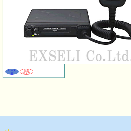
リース
生産
可
終了品