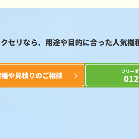
エクセリなら、用途や目的に合った
人気機
フリーダ
機種や見積りのご相談
012