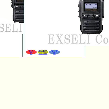
販売
同等製品
リース
可
レンタル
可