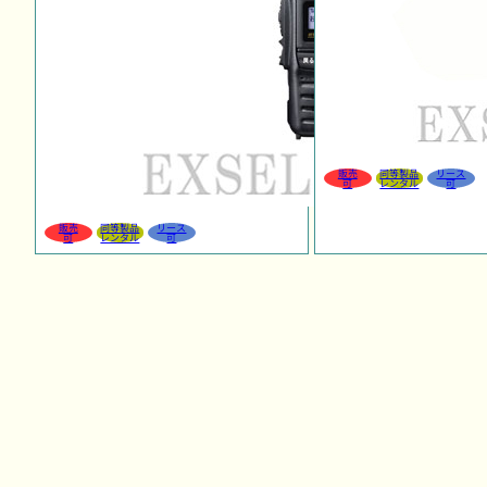
販売
同等製品
リース
可
レンタル
可
販売
同等製品
リース
可
レンタル
可