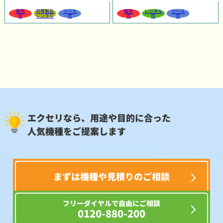
販売
同等製品
リース
販売
レンタル
リース
可
レンタル
可
可
可
可
エクセリなら、用途や目的に合った
人気機種をご提案します
まずは機種や見積りのご相談
フリーダイヤルで自由にご相談
0120-880-200