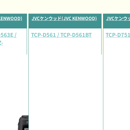
KENWOOD)
JVCケンウッド(JVC KENWOOD)
JVCケンウッ
D563E /
TCP-D561 / TCP-D561BT
TCP-D75
Z-