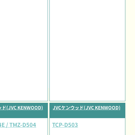
ド(JVC KENWOOD)
JVCケンウッド(JVC KENWOOD)
E / TMZ-D504
TCP-D503