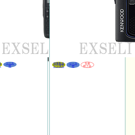
品
リース
同等製品
リース
生産
ル
可
レンタル
可
終了品