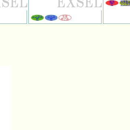
販売
同等製
可
レンタ
レンタル
リース
生産
可
可
終了品