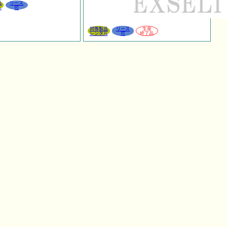
品
リース
ル
可
同等製品
リース
生産
レンタル
可
終了品