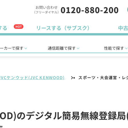
0120-880-200
お問い合わせ
（フリーダイヤル）
する
リースする（サブスク）
中
HOT
ーカーで探す
通信距離で探す
性能で探す
JVCケンウッド(JVC KENWOOD)
スポーツ・大会運営・レ
NWOOD)のデジタル簡易無線登録