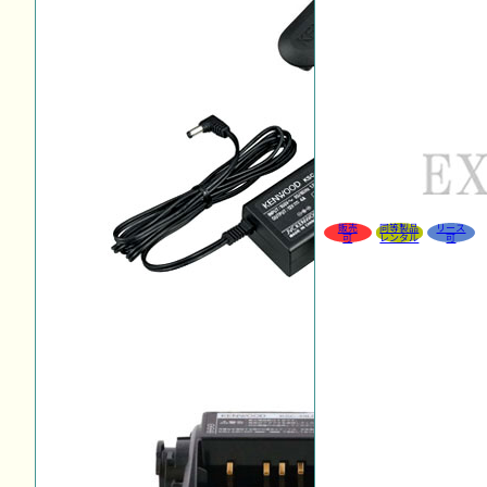
販売
同等製品
リース
可
レンタル
可