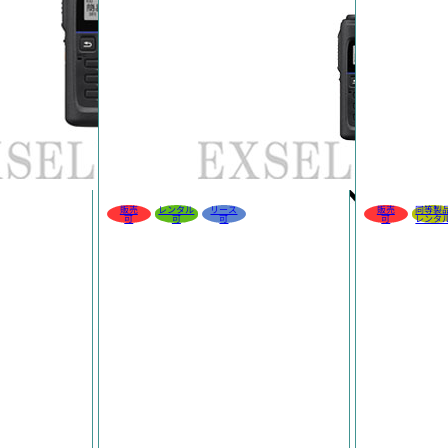
販売
レンタル
リース
販売
同等製
可
可
可
可
レンタ