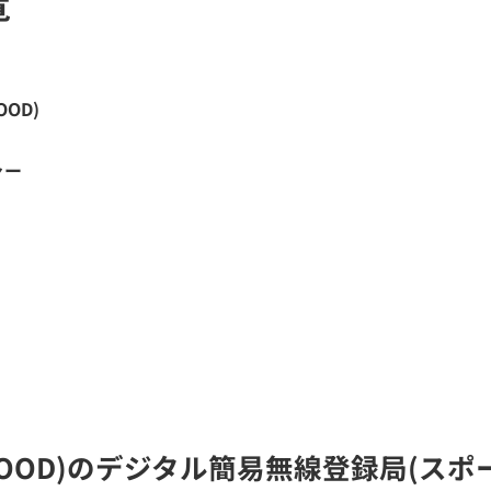
覧
OOD)
ャー
ENWOOD)のデジタル簡易無線登録局(