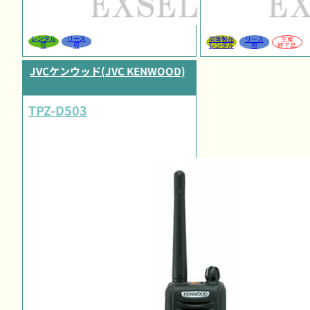
レンタル
リース
同等製品
リース
生産
可
可
レンタル
可
終了品
JVCケンウッド(JVC KENWOOD)
TPZ-D503