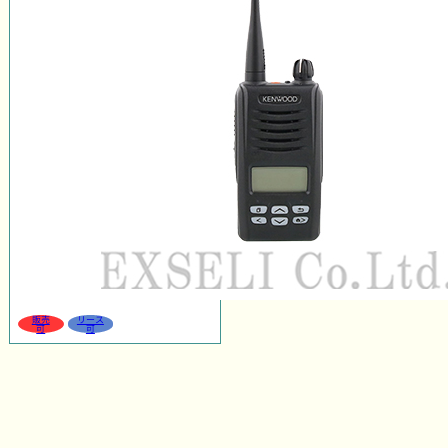
販売
リース
可
可