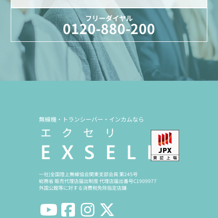
フリーダイヤル
0120-880-200
無線機・トランシーバー・インカムなら
一社)全国陸上無線協会関東支部会員 第245号
総務省 販売代理店届出制度 代理店届出番号C1909977
外国公館等に対する消費税免除指定店舗