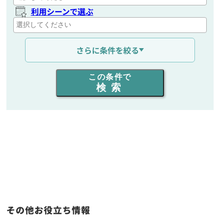
利用シーンで選ぶ
通信距離を選ぶ
さらに条件を絞る
出力を選ぶ
この条件で
検索
同時通話人数を選ぶ
販売
/
レンタル
/
リース
新品
/
中古
生産終了品を含む
フリーワード入力(製品名等)
その他お役立ち情報