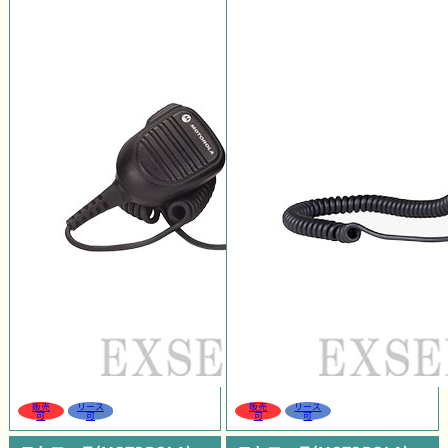
販売
リース
販売
リース
可
可
可
可