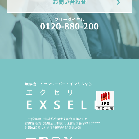
お問い合わせ
フリーダイヤル
0120-880-200
無線機・トランシーバー・インカムなら
一社)全国陸上無線協会関東支部会員 第245号
総務省 販売代理店届出制度 代理店届出番号C1909977
外国公館等に対する消費税免除指定店舗