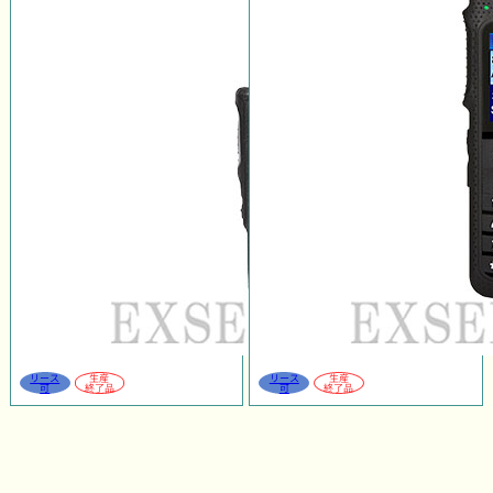
リース
生産
リース
生産
可
終了品
可
終了品