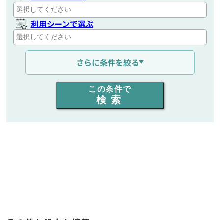
利用シーンで選ぶ
通信距離を選ぶ
さらに条件を絞る
出力を選ぶ
この条件で
検索
同時通話人数を選ぶ
販売
/
レンタル
/
リース
新品
/
中古
生産終了品を含む
フリーワード入力(製品名等)