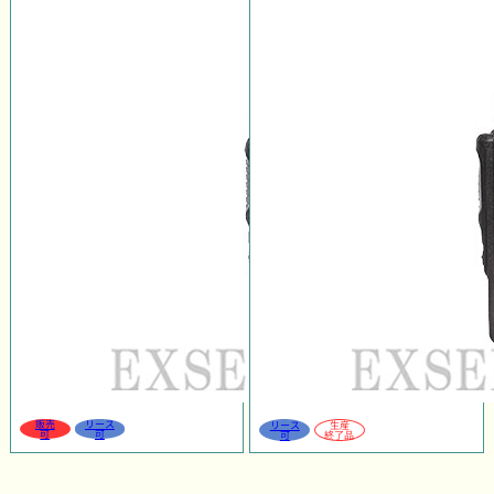
販売
リース
リース
生産
可
可
可
終了品