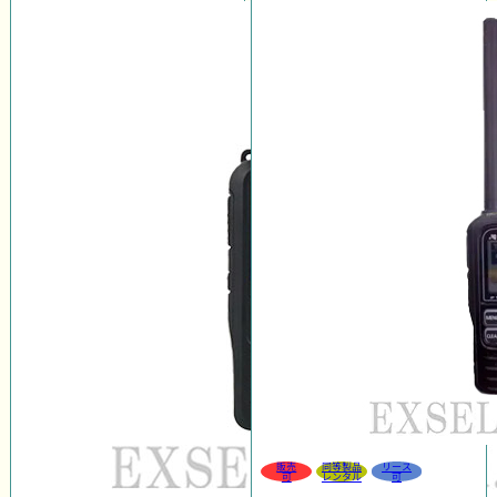
販売
同等製品
リース
可
レンタル
可