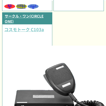
販売
同等製品
リース
可
レンタル
可
サークル・ワン(CIRCLE
ONE)
コスモトーク C103a