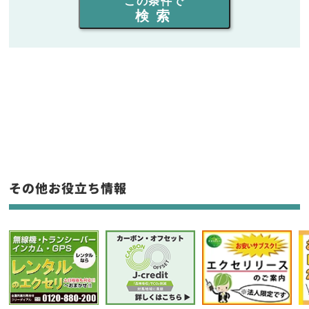
この条件で
検索
同時通話人数を選ぶ
販売
/
レンタル
/
リース
新品
/
中古
生産終了品を含む
フリーワード入力(製品名等)
その他お役立ち情報
選択条件をリセット