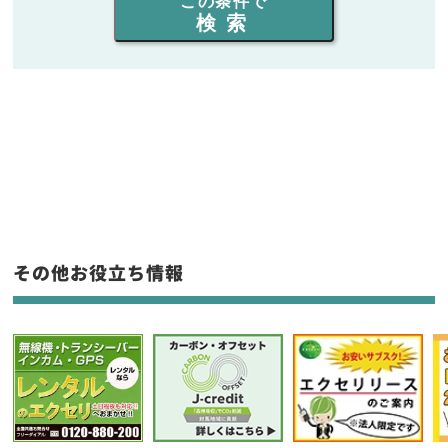
この条件で
検索
同時通話人数を選ぶ
販売
/
レンタル
/
リース
新品
/
中古
生産終了品を含む
フリーワード入力(製品名等)
その他お役立ち情報
選択条件をリセット