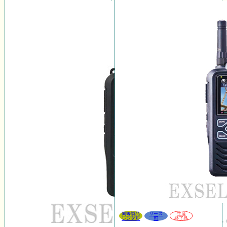
同等製品
リース
生産
レンタル
可
終了品