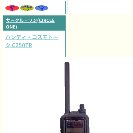
販売
同等製品
リース
可
レンタル
可
サークル・ワン(CIRCLE
ONE)
ハンディ・コスモトー
ク C250TR