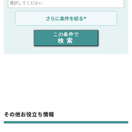
通信距離を選ぶ
さらに条件を絞る
出力を選ぶ
この条件で
検索
同時通話人数を選ぶ
販売
/
レンタル
/
リース
新品
/
中古
生産終了品を含む
フリーワード入力(製品名等)
その他お役立ち情報