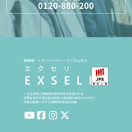
0120-880-200
無線機・トランシーバー・インカムなら
一社)全国陸上無線協会関東支部会員 第245号
総務省 販売代理店届出制度 代理店届出番号C1909977
外国公館等に対する消費税免除指定店舗