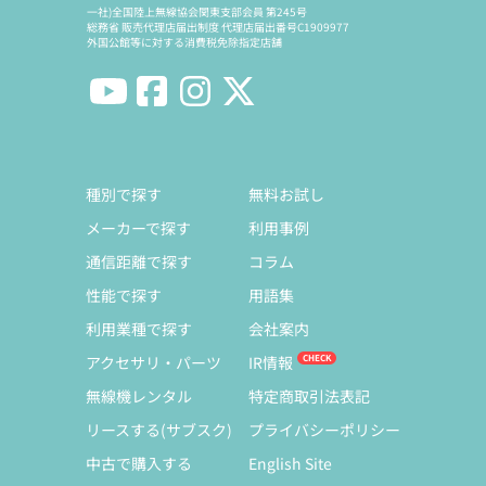
一社)全国陸上無線協会関東支部会員 第245号
総務省 販売代理店届出制度 代理店届出番号C1909977
外国公館等に対する消費税免除指定店舗
種別で探す
無料お試し
メーカーで探す
利用事例
通信距離で探す
コラム
性能で探す
用語集
利用業種で探す
会社案内
アクセサリ・パーツ
IR情報
無線機レンタル
特定商取引法表記
リースする(サブスク)
プライバシーポリシー
中古で購入する
English Site