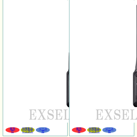
販売
同等製品
リース
販売
同等製品
リース
可
レンタル
可
可
レンタル
可