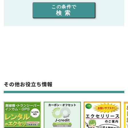
出力を選ぶ
この条件で
検索
同時通話人数を選ぶ
販売
/
レンタル
/
リース
新品
/
中古
生産終了品を含む
フリーワード入力(製品名等)
その他お役立ち情報
選択条件をリセット