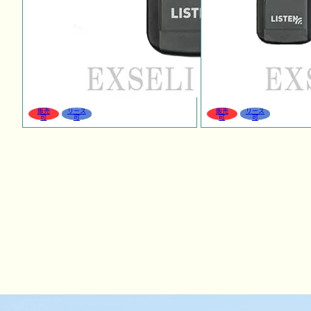
販売
リース
販売
リース
可
可
可
可