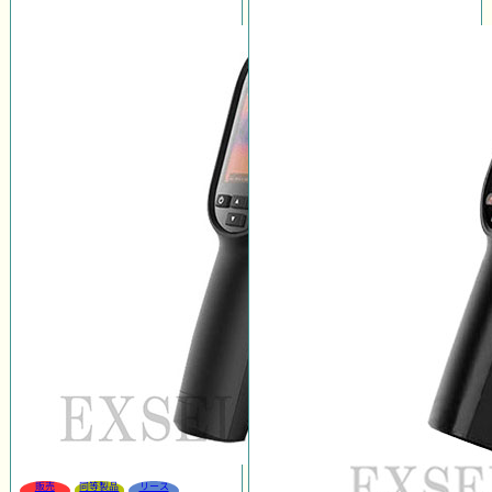
販売
同等製品
リース