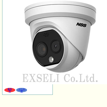
販売
リース
可
可