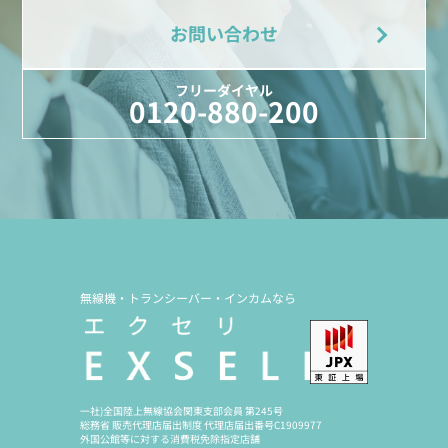
お問い合わせ
フリーダイヤル
0120-880-200
無線機・トランシーバー・インカムなら
一社)全国陸上無線協会関東支部会員 第245号
総務省 販売代理店届出制度 代理店届出番号C1909977
外国公館等に対する消費税免除指定店舗