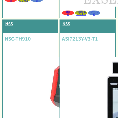
可
レンタル
可
販売
同等製品
リース
可
レンタル
可
NSS
NSS
NSC-TH910
ASI7213Y-V3-T1