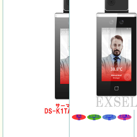
販売
レンタル
リース
中古購入
可
可
可
可