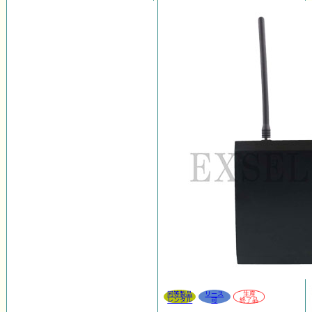
同等製品
リース
生産
レンタル
可
終了品