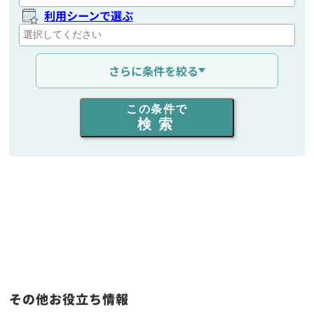
利用シーンで選ぶ
通信距離を選ぶ
さらに条件を絞る
出力を選ぶ
この条件で
検索
同時通話人数を選ぶ
販売
/
レンタル
/
リース
新品
/
中古
生産終了品を含む
フリーワード入力(製品名等)
その他お役立ち情報