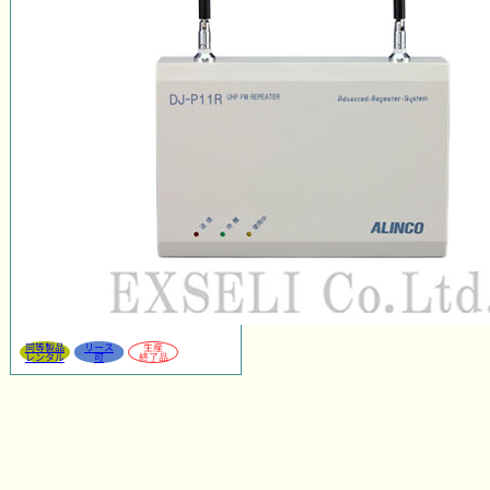
同等製品
リース
生産
レンタル
可
終了品