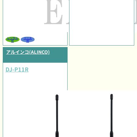
レンタル
リース
可
可
アルインコ(ALINCO)
DJ-P11R