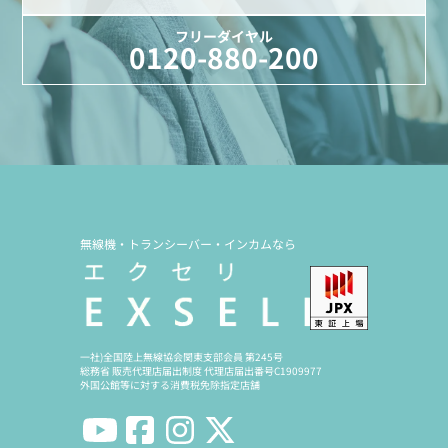
フリーダイヤル
0120-880-200
無線機・トランシーバー・インカムなら
一社)全国陸上無線協会関東支部会員 第245号
総務省 販売代理店届出制度 代理店届出番号C1909977
外国公館等に対する消費税免除指定店舗