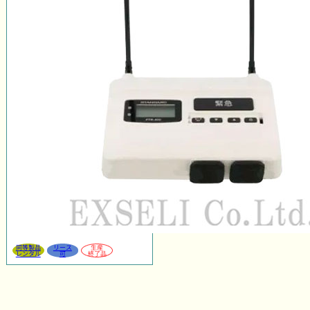
同等製品
リース
生産
レンタル
可
終了品