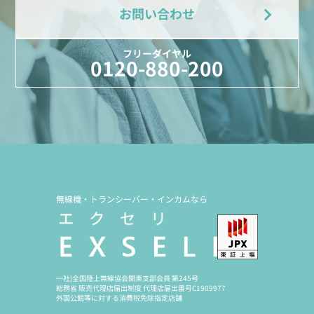
お問い合わせ
フリーダイヤル
0120-880-200
無線機・トランシーバー・インカムなら
一社)全国陸上無線協会関東支部会員 第245号
総務省 販売代理店届出制度 代理店届出番号C1909977
外国公館等に対する消費税免除指定店舗