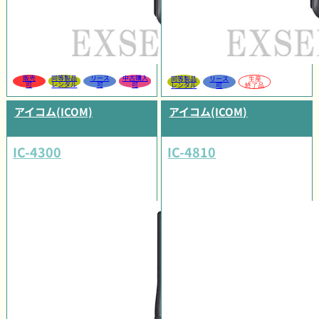
販売
同等製品
リース
中古購入
同等製品
リース
生産
可
レンタル
可
可
レンタル
可
終了品
アイコム(ICOM)
アイコム(ICOM)
IC-4300
IC-4810