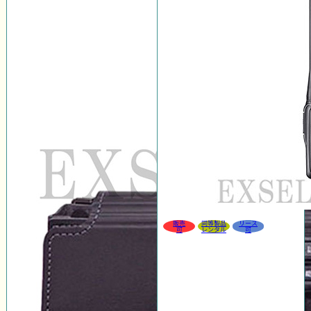
販売
同等製品
リース
可
レンタル
可