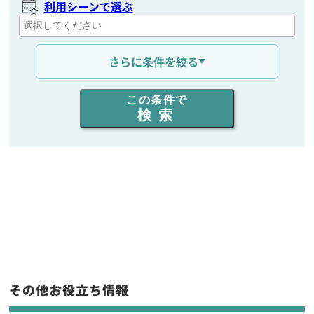
利用シーンで選ぶ
通信距離を選ぶ
さらに条件を絞る
出力を選ぶ
この条件で
検索
同時通話人数を選ぶ
販売
/
レンタル
/
リース
新品
/
中古
生産終了品を含む
フリーワード入力(製品名等)
その他お役立ち情報