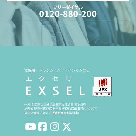
フリーダイヤル
0120-880-200
無線機・トランシーバー・インカムなら
一社)全国陸上無線協会関東支部会員 第245号
総務省 販売代理店届出制度 代理店届出番号C1909977
外国公館等に対する消費税免除指定店舗