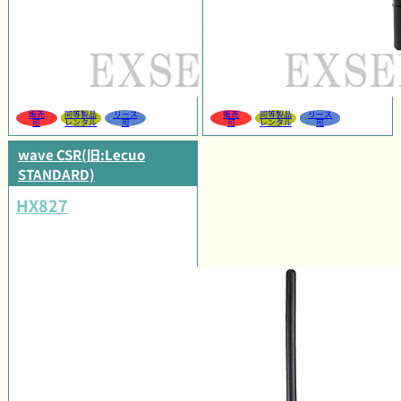
販売
同等製品
リース
販売
同等製品
リース
可
レンタル
可
可
レンタル
可
wave CSR(旧:Lecuo
STANDARD)
HX827