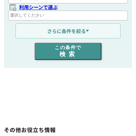
利用シーンで選ぶ
通信距離を選ぶ
さらに条件を絞る
出力を選ぶ
この条件で
検索
同時通話人数を選ぶ
販売
/
レンタル
/
リース
新品
/
中古
生産終了品を含む
フリーワード入力(製品名等)
その他お役立ち情報