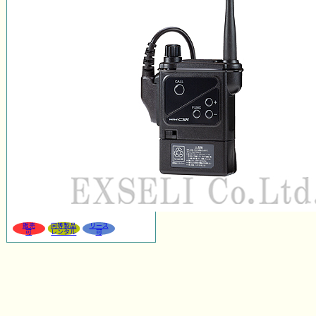
販売
同等製品
リース
可
レンタル
可