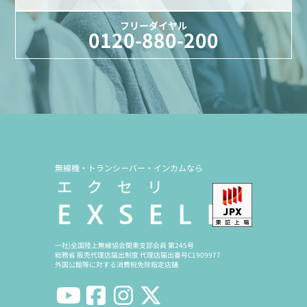
フリーダイヤル
0120-880-200
無線機・トランシーバー・インカムなら
一社)全国陸上無線協会関東支部会員 第245号
総務省 販売代理店届出制度 代理店届出番号C1909977
外国公館等に対する消費税免除指定店舗