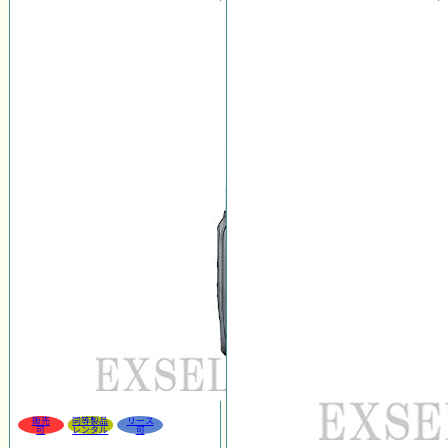
販売
同等製品
リース
可
レンタル
可