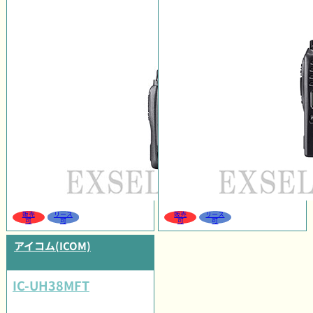
販売
リース
販売
リース
可
可
可
可
アイコム(ICOM)
IC-UH38MFT