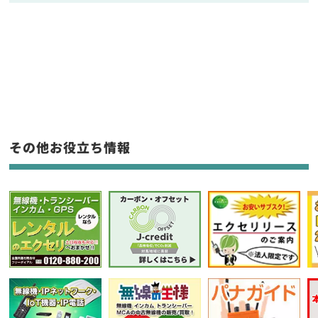
販売
/
レンタル
/
リース
新品
/
中古
生産終了品を含む
フリーワード入力(製品名等)
その他お役立ち情報
選択条件をリセット