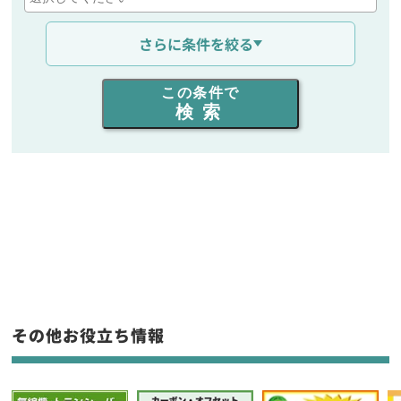
通信距離を選ぶ
さらに条件を絞る
出力を選ぶ
この条件で
検索
同時通話人数を選ぶ
販売
/
レンタル
/
リース
新品
/
中古
生産終了品を含む
フリーワード入力(製品名等)
その他お役立ち情報
選択条件をリセット