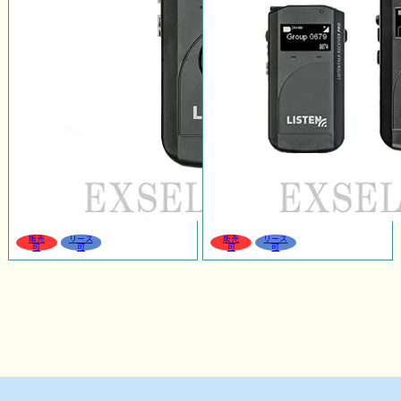
販売
リース
販売
リース
可
可
可
可