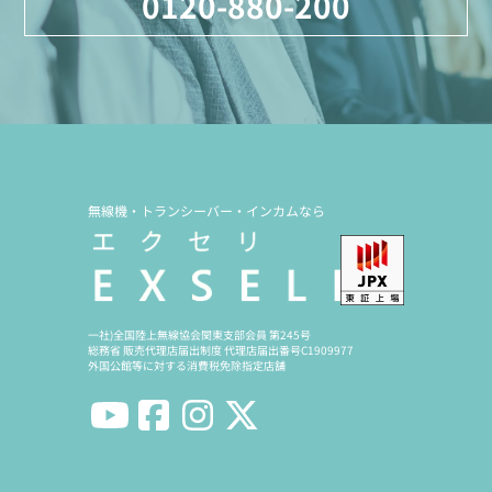
0120-880-200
無線機・トランシーバー・インカムなら
一社)全国陸上無線協会関東支部会員 第245号
総務省 販売代理店届出制度 代理店届出番号C1909977
外国公館等に対する消費税免除指定店舗