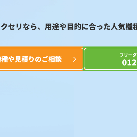
エクセリなら、用途や目的に合った
人気機
フリーダ
機種や見積りのご相談
012