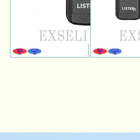
販売
リース
販売
リース
可
可
可
可