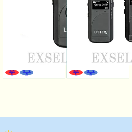
販売
リース
販売
リース
可
可
可
可