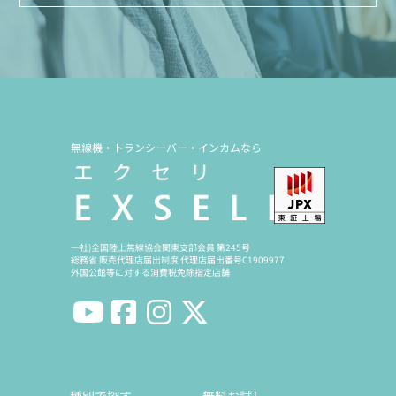
無線機・トランシーバー・インカムなら
一社)全国陸上無線協会関東支部会員 第245号
総務省 販売代理店届出制度 代理店届出番号C1909977
外国公館等に対する消費税免除指定店舗