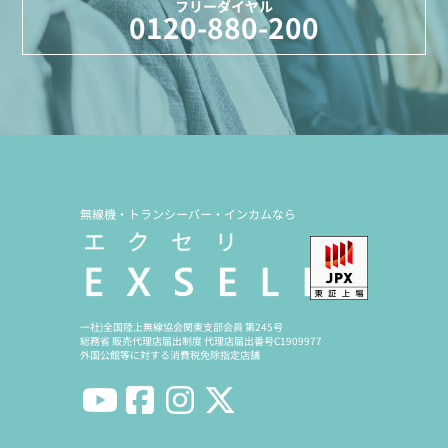
フリーダイヤル
0120-880-200
無線機・トランシーバー・インカムなら
一社)全国陸上無線協会関東支部会員 第245号
総務省 販売代理店届出制度 代理店届出番号C1909977
外国公館等に対する消費税免除指定店舗