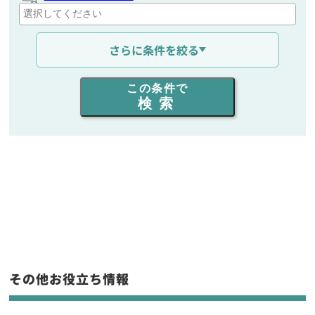
通信距離を選ぶ
さらに条件を絞る
出力を選ぶ
この条件で
検索
同時通話人数を選ぶ
販売
/
レンタル
/
リース
新品
/
中古
生産終了品を含む
フリーワード入力(製品名等)
その他お役立ち情報