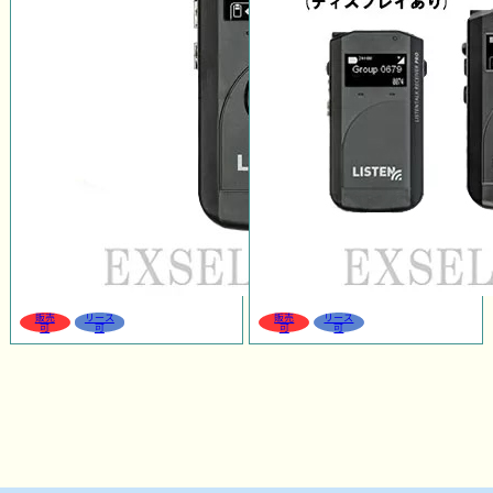
販売
リース
販売
リース
可
可
可
可