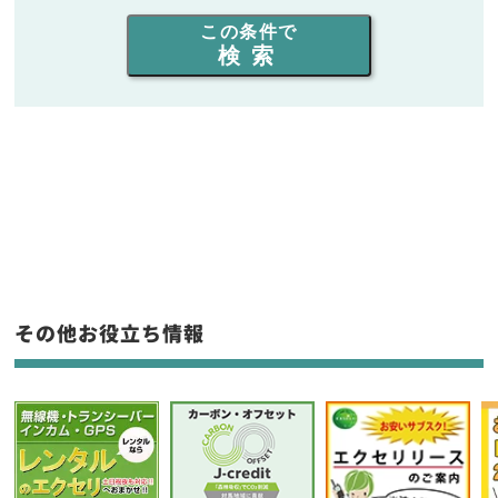
出力を選ぶ
この条件で
検索
同時通話人数を選ぶ
販売
/
レンタル
/
リース
新品
/
中古
生産終了品を含む
フリーワード入力(製品名等)
その他お役立ち情報
選択条件をリセット