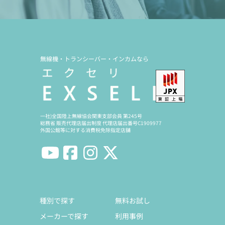
無線機・トランシーバー・インカムなら
一社)全国陸上無線協会関東支部会員 第245号
総務省 販売代理店届出制度 代理店届出番号C1909977
外国公館等に対する消費税免除指定店舗
種別で探す
無料お試し
メーカーで探す
利用事例