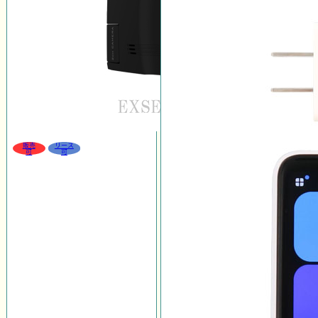
販売
リース
可
可