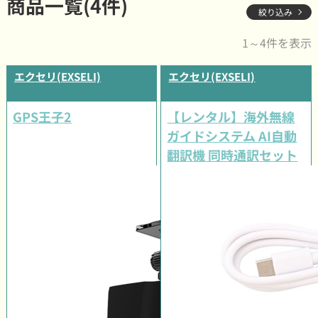
商品一覧(4件)
絞り込み
1～4件を表示
エクセリ(EXSELI)
エクセリ(EXSELI)
GPS王子2
【レンタル】海外無線
ガイドシステム AI自動
翻訳機 同時通訳セット