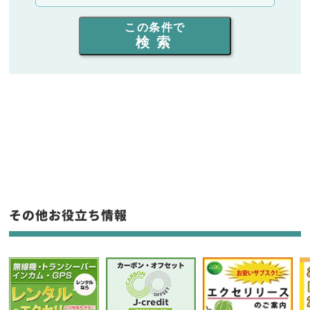
出力を選ぶ
この条件で
検索
同時通話人数を選ぶ
販売
/
レンタル
/
リース
新品
/
中古
生産終了品を含む
フリーワード入力(製品名等)
その他お役立ち情報
選択条件をリセット