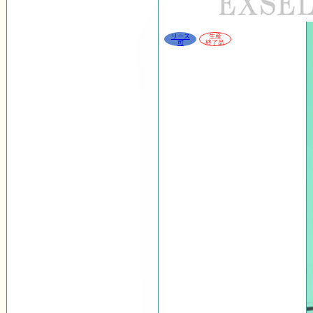
リース
生産
可
終了品