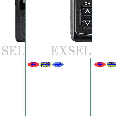
販売
同等製品
リース
販売
同等製
可
レンタル
可
可
レンタ