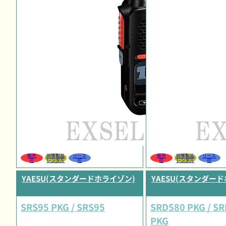
販売
同等製品
リース
販売
同等製品
リース
可
レンタル
可
可
レンタル
可
YAESU(スタンダードホライゾン)
YAESU(スタンダー
SRS95 PKG / SRS95
SRD580 PKG / S
PKG