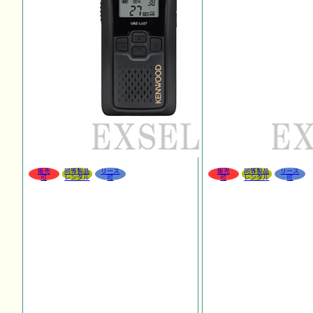
販売
同等製品
リース
販売
同等製品
リース
可
レンタル
可
可
レンタル
可