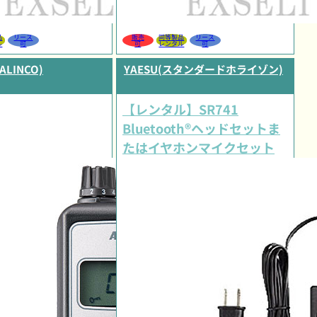
品
リース
販売
同等製品
リース
ル
可
可
レンタル
可
LINCO)
YAESU(スタンダードホライゾン)
【レンタル】SR741
Bluetooth®ヘッドセットま
たはイヤホンマイクセット