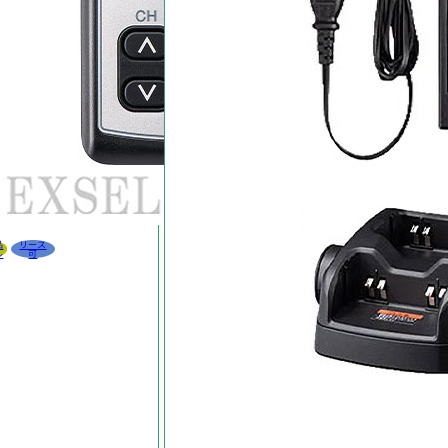
品
リース
ル
可