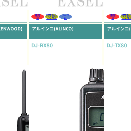
販売
同等製品
リース
販売
同等製
可
レンタル
可
可
レンタ
KENWOOD)
アルインコ(ALINCO)
アルインコ(A
DJ-RX80
DJ-TX80