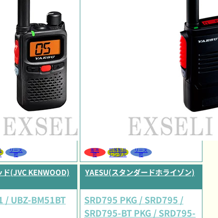
品
リース
販売
同等製品
リース
ル
可
可
レンタル
可
ド(JVC KENWOOD)
YAESU(スタンダードホライゾン)
 / UBZ-BM51BT
SRD795 PKG / SRD795 /
SRD795-BT PKG / SRD795-