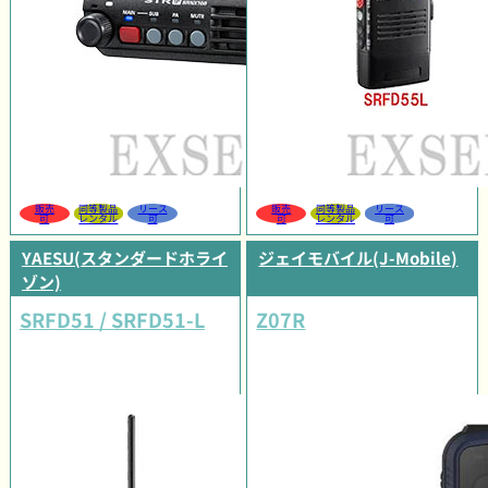
販売
同等製品
リース
販売
同等製品
リース
可
レンタル
可
可
レンタル
可
YAESU(スタンダードホライ
ジェイモバイル(J-Mobile)
ゾン)
SRFD51 / SRFD51-L
Z07R