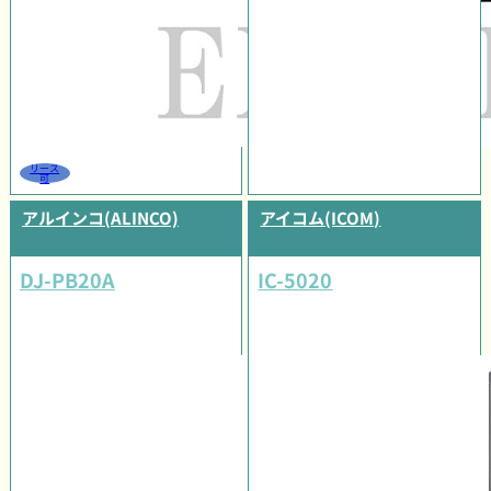
リース
可
アルインコ(ALINCO)
アイコム(ICOM)
DJ-PB20A
IC-5020