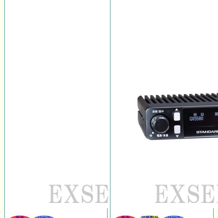
販売
リース
販売
同等製品
リース