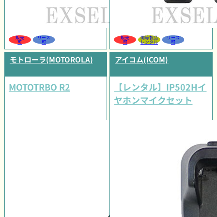
販売
リース
販売
同等製品
リース
可
可
可
レンタル
可
モトローラ(MOTOROLA)
アイコム(ICOM)
MOTOTRBO R2
【レンタル】IP502Hイ
ヤホンマイクセット