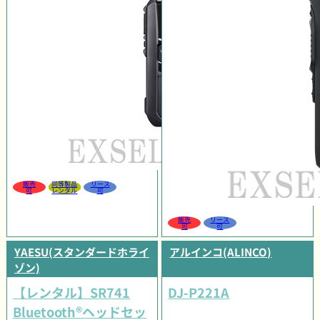
販売
同等製品
リース
可
レンタル
可
販売
リース
可
可
YAESU(スタンダードホライ
アルインコ(ALINCO)
ゾン)
【レンタル】SR741
DJ-P221A
Bluetooth®ヘッドセッ