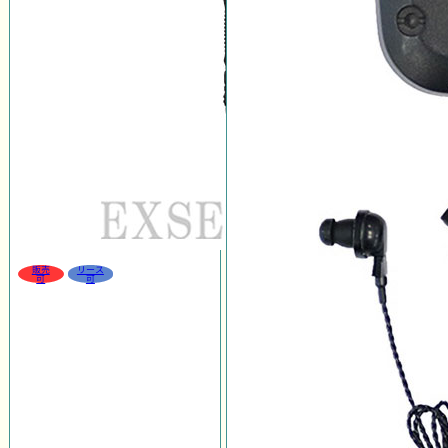
販売
リース
可
可