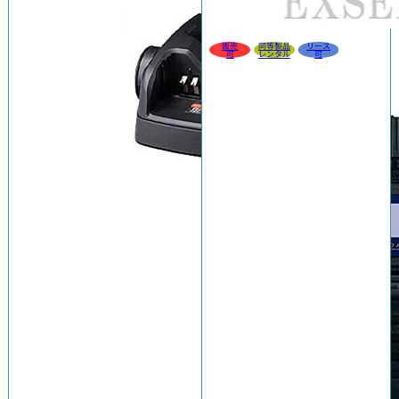
販売
同等製品
リース
可
レンタル
可