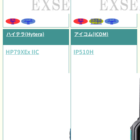
販売
リース
販売
同等製品
リース
可
可
可
レンタル
可
ハイテラ(Hytera)
アイコム(ICOM)
HP79XEx IIC
IP510H