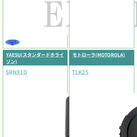
リース
可
YAESU(スタンダードホライ
モトローラ(MOTOROLA)
ゾン)
SRNX1D
TLK25