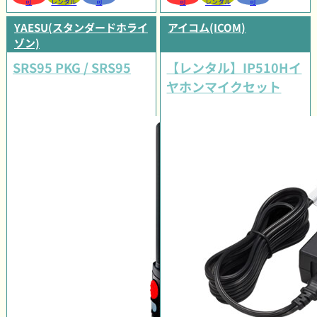
可
レンタル
可
可
レンタル
可
YAESU(スタンダードホライ
アイコム(ICOM)
ゾン)
SRS95 PKG / SRS95
【レンタル】IP510Hイ
ヤホンマイクセット