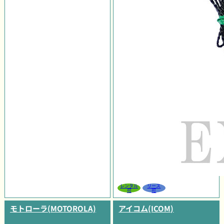
レンタル
リース
可
可
モトローラ(MOTOROLA)
アイコム(ICOM)