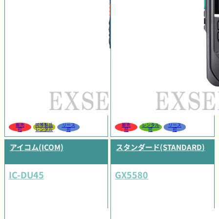
販売
同等製品
リース
販売
レンタル
リース
可
レンタル
可
可
可
可
アイコム(ICOM)
スタンダード(STANDARD)
IC-DU45
GX5580