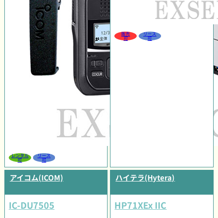
販売
リース
可
可
レンタル
リース
可
可
アイコム(ICOM)
ハイテラ(Hytera)
IC-DU7505
HP71XEx IIC