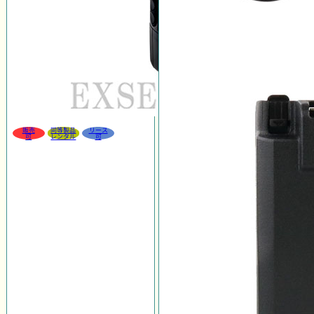
販売
同等製品
リース
可
レンタル
可