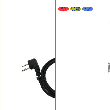
販売
同等製品
リース
可
レンタル
可