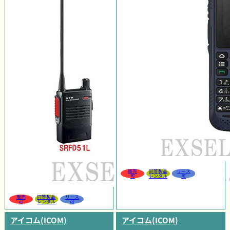
販売
同等製品
リース
可
レンタル
可
販売
同等製品
リース
可
レンタル
可
アイコム(ICOM)
アイコム(ICOM)