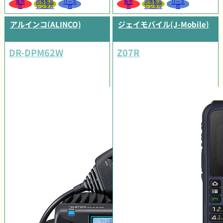
販売
同等製品
リース
販売
同等製品
リース
可
レンタル
可
可
レンタル
可
アルインコ(ALINCO)
ジェイモバイル(J-Mobile)
DR-DPM62W
Z07R