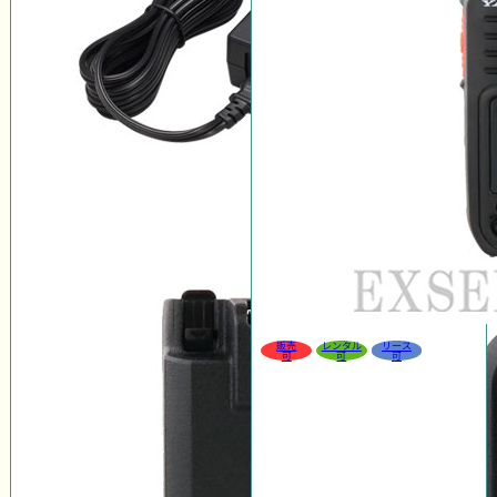
販売
レンタル
リース
可
可
可