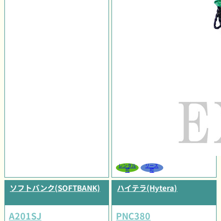
レンタル
リース
可
可
ソフトバンク(SOFTBANK)
ハイテラ(Hytera)
A201SJ
PNC380