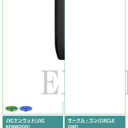
レンタル
リース
可
可
JVCケンウッド(JVC
サークル・ワン(CIRCLE
KENWOOD)
ONE)