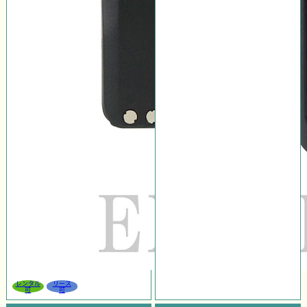
レンタル
リース
可
可