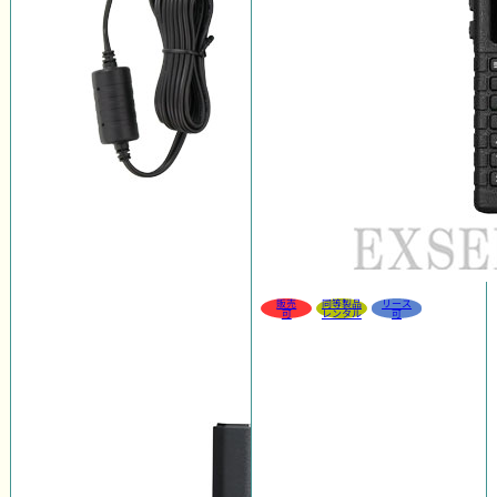
販売
同等製品
リース
可
レンタル
可