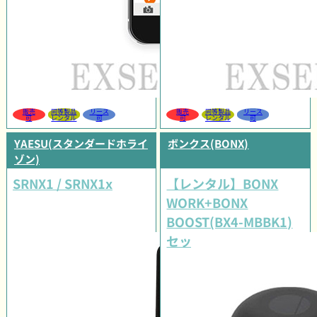
販売
同等製品
リース
販売
同等製品
リース
可
レンタル
可
可
レンタル
可
YAESU(スタンダードホライ
ボンクス(BONX)
ゾン)
SRNX1 / SRNX1x
【レンタル】BONX
WORK+BONX
BOOST(BX4-MBBK1)
セット