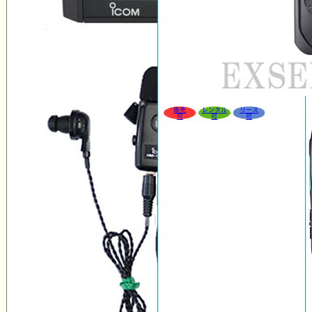
販売
レンタル
リース
可
可
可