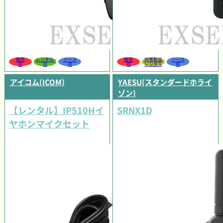
販売
レンタル
リース
販売
同等製品
リース
可
可
可
可
レンタル
可
アイコム(ICOM)
YAESU(スタンダードホライ
ゾン)
【レンタル】IP510Hイ
SRNX1D
ヤホンマイクセット