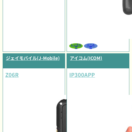
レンタル
リース
可
可
ジェイモバイル(J-Mobile)
アイコム(ICOM)
Z06R
IP300APP