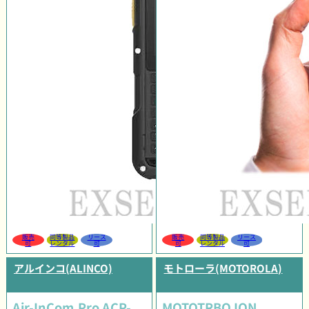
販売
同等製品
リース
販売
同等製品
リース
可
レンタル
可
可
レンタル
可
アルインコ(ALINCO)
モトローラ(MOTOROLA)
Air-InCom.Pro ACP-
MOTOTRBO ION