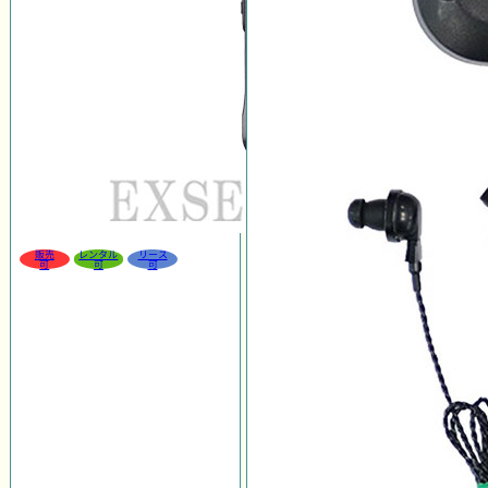
販売
レンタル
リース
可
可
可