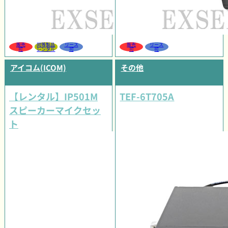
販売
同等製品
リース
販売
リース
可
レンタル
可
可
可
アイコム(ICOM)
その他
【レンタル】IP501M
TEF-6T705A
スピーカーマイクセッ
ト