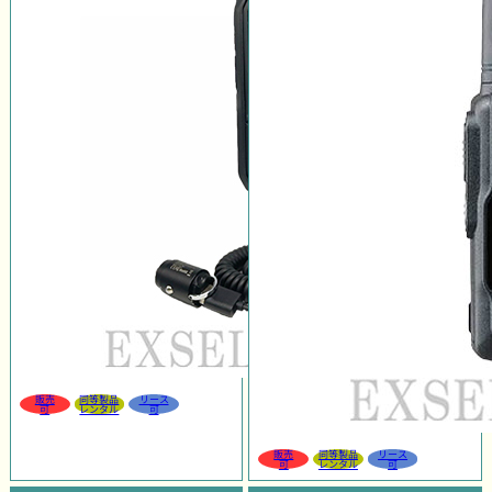
販売
同等製品
リース
可
レンタル
可
販売
同等製品
リース
可
レンタル
可