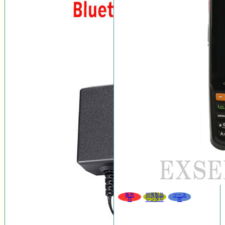
販売
同等製品
リース
可
レンタル
可