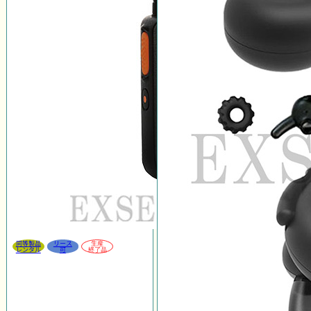
同等製品
リース
生産
レンタル
可
終了品