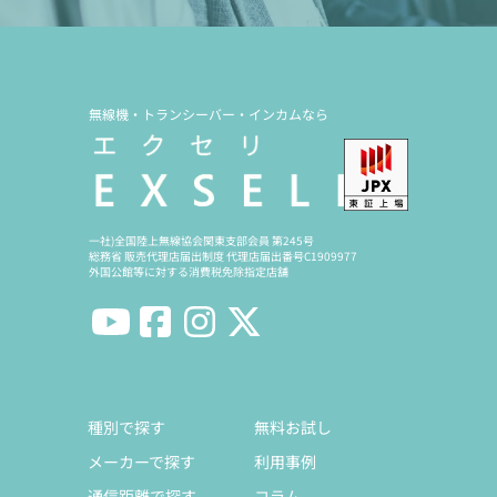
無線機・トランシーバー・インカムなら
一社)全国陸上無線協会関東支部会員 第245号
総務省 販売代理店届出制度 代理店届出番号C1909977
外国公館等に対する消費税免除指定店舗
種別で探す
無料お試し
メーカーで探す
利用事例
通信距離で探す
コラム