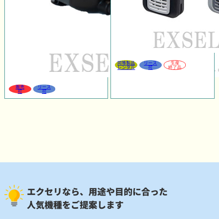
同等製品
リース
生産
レンタル
可
終了品
販売
リース
可
可
エクセリなら、用途や目的に合った
人気機種をご提案します