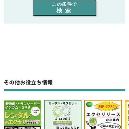
この条件で
検索
同時通話人数を選ぶ
販売
/
レンタル
/
リース
新品
/
中古
生産終了品を含む
フリーワード入力(製品名等)
その他お役立ち情報
選択条件をリセット