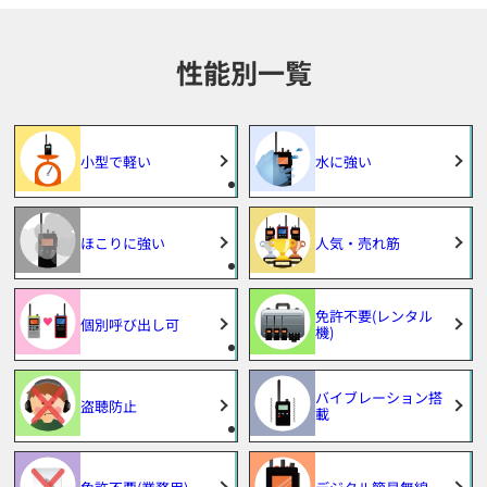
性能別一覧
小型で軽い
水に強い
ほこりに強い
人気・売れ筋
免許不要(レンタル
個別呼び出し可
機)
バイブレーション搭
盗聴防止
載