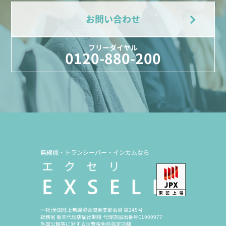
お問い合わせ
フリーダイヤル
0120-880-200
無線機・トランシーバー・インカムなら
一社)全国陸上無線協会関東支部会員 第245号
総務省 販売代理店届出制度 代理店届出番号C1909977
外国公館等に対する消費税免除指定店舗