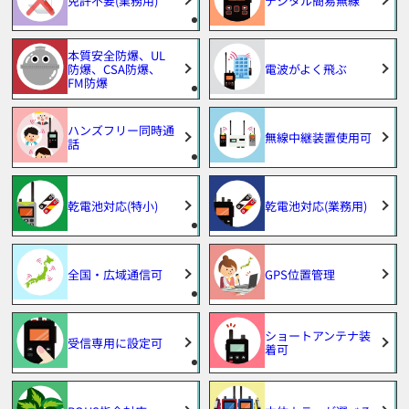
免許不要(業務用)
デジタル簡易無線
本質安全防爆、UL
防爆、CSA防爆、
電波がよく飛ぶ
FM防爆
ハンズフリー同時通
無線中継装置使用可
話
乾電池対応(特小)
乾電池対応(業務用)
全国・広域通信可
GPS位置管理
ショートアンテナ装
受信専用に設定可
着可