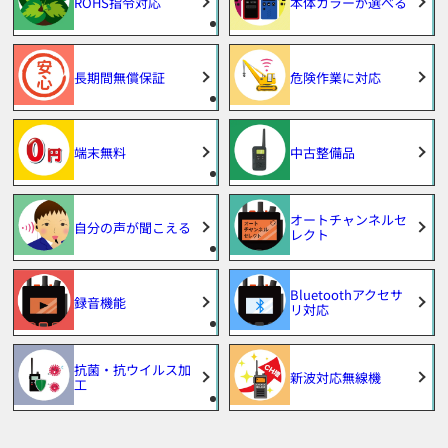
ROHS指令対応
本体カラーが選べる
長期間無償保証
危険作業に対応
端末無料
中古整備品
オートチャンネルセ
自分の声が聞こえる
レクト
Bluetoothアクセサ
録音機能
リ対応
抗菌・抗ウイルス加
新波対応無線機
工