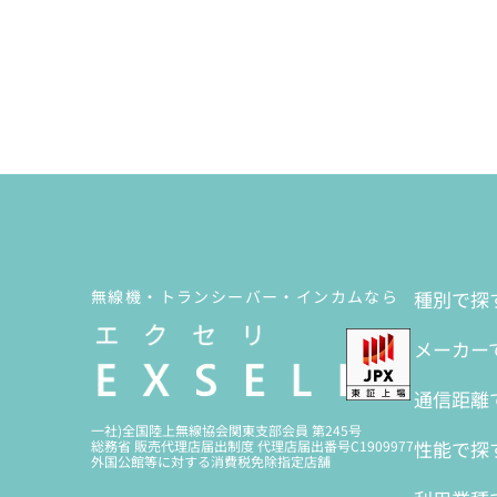
無線機・トランシーバー・インカムなら
種別で探
メーカー
通信距離
一社)全国陸上無線協会関東支部会員 第245号
性能で探
総務省 販売代理店届出制度 代理店届出番号C1909977
外国公館等に対する消費税免除指定店舗