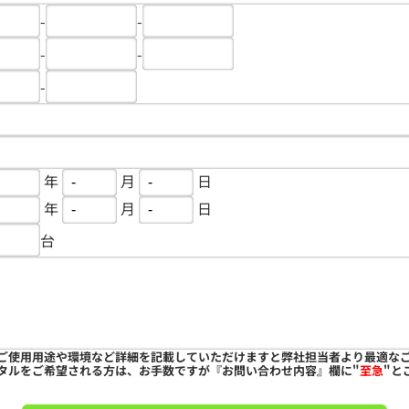
-
-
-
-
-
年
月
日
年
月
日
台
ご使用用途や環境など詳細を記載していただけますと弊社担当者より最適な
タルをご希望される方は、お手数ですが『お問い合わせ内容』欄に"
至急
"と