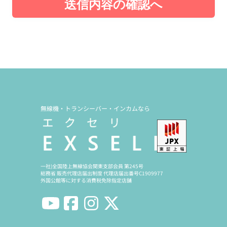
送信内容の確認へ
無線機・トランシーバー・インカムなら
一社)全国陸上無線協会関東支部会員 第245号
総務省 販売代理店届出制度 代理店届出番号C1909977
外国公館等に対する消費税免除指定店舗