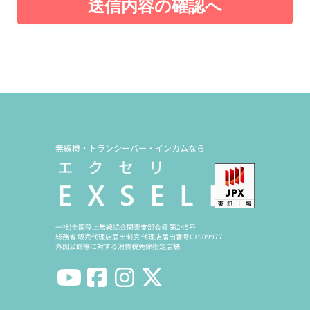
送信内容の確認へ
無線機・トランシーバー・インカムなら
一社)全国陸上無線協会関東支部会員 第245号
総務省 販売代理店届出制度 代理店届出番号C1909977
外国公館等に対する消費税免除指定店舗