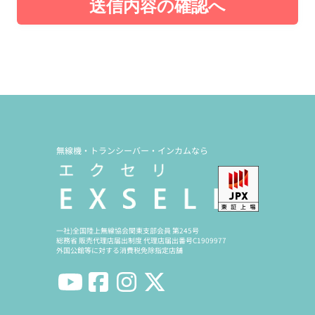
送信内容の確認へ
無線機・トランシーバー・インカムなら
一社)全国陸上無線協会関東支部会員 第245号
総務省 販売代理店届出制度 代理店届出番号C1909977
外国公館等に対する消費税免除指定店舗