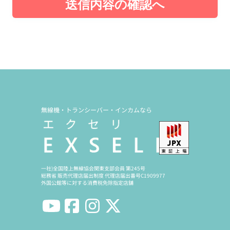
送信内容の確認へ
無線機・トランシーバー・インカムなら
一社)全国陸上無線協会関東支部会員 第245号
総務省 販売代理店届出制度 代理店届出番号C1909977
外国公館等に対する消費税免除指定店舗