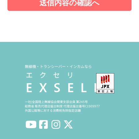
送信内容の確認へ
無線機・トランシーバー・インカムなら
一社)全国陸上無線協会関東支部会員 第245号
総務省 販売代理店届出制度 代理店届出番号C1909977
外国公館等に対する消費税免除指定店舗