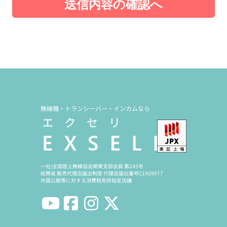
送信内容の確認へ
無線機・トランシーバー・インカムなら
一社)全国陸上無線協会関東支部会員 第245号
総務省 販売代理店届出制度 代理店届出番号C1909977
外国公館等に対する消費税免除指定店舗