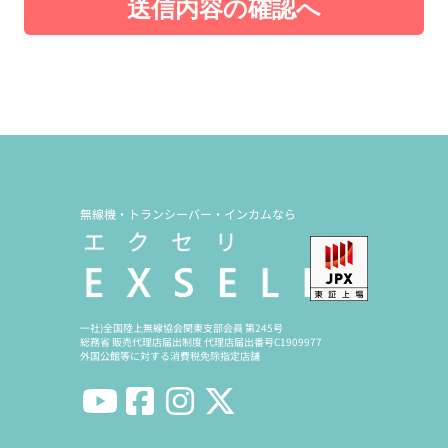
送信内容の確認へ
無線機・トランシーバー・インカムなら
一社)全国陸上無線協会関東支部会員 第245号
総務省 販売代理店届出制度 代理店届出番号C1909977
外国公館等に対する消費税免除指定店舗