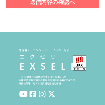
送信内容の確認へ
無線機・トランシーバー・インカムなら
一社)全国陸上無線協会関東支部会員 第245号
総務省 販売代理店届出制度 代理店届出番号C1909977
外国公館等に対する消費税免除指定店舗