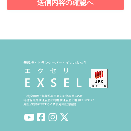
送信内容の確認へ
無線機・トランシーバー・インカムなら
一社)全国陸上無線協会関東支部会員 第245号
総務省 販売代理店届出制度 代理店届出番号C1909977
外国公館等に対する消費税免除指定店舗