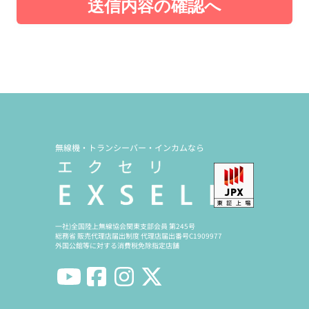
送信内容の確認へ
無線機・トランシーバー・インカムなら
一社)全国陸上無線協会関東支部会員 第245号
総務省 販売代理店届出制度 代理店届出番号C1909977
外国公館等に対する消費税免除指定店舗