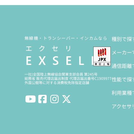
無線機・トランシーバー・インカムなら
種別で探
メーカー
通信距離
一社)全国陸上無線協会関東支部会員 第245号
性能で探
総務省 販売代理店届出制度 代理店届出番号C1909977
外国公館等に対する消費税免除指定店舗
利用業種
アクセサ