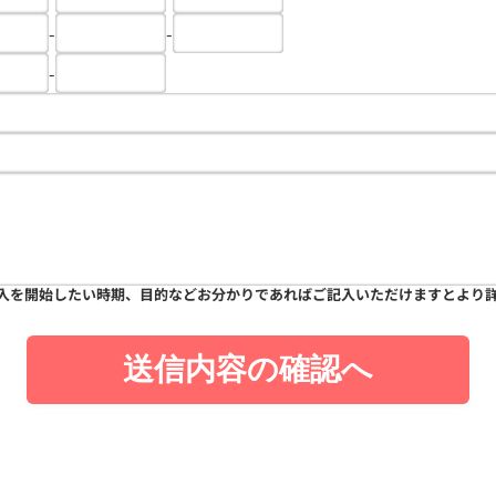
-
-
-
入を開始したい時期、目的などお分かりであればご記入いただけますとより
送信内容の確認へ