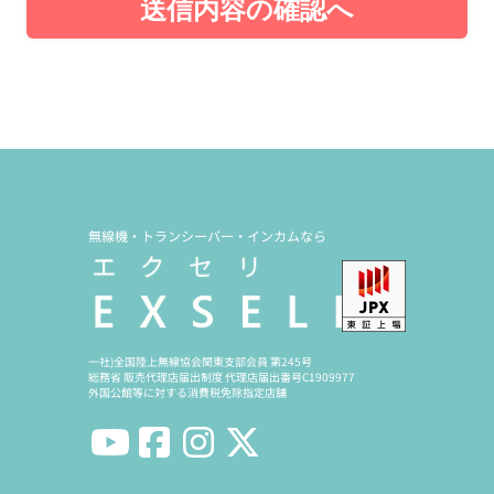
送信内容の確認へ
無線機・トランシーバー・インカムなら
一社)全国陸上無線協会関東支部会員 第245号
総務省 販売代理店届出制度 代理店届出番号C1909977
外国公館等に対する消費税免除指定店舗