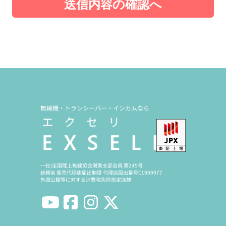
送信内容の確認へ
無線機・トランシーバー・インカムなら
一社)全国陸上無線協会関東支部会員 第245号
総務省 販売代理店届出制度 代理店届出番号C1909977
外国公館等に対する消費税免除指定店舗